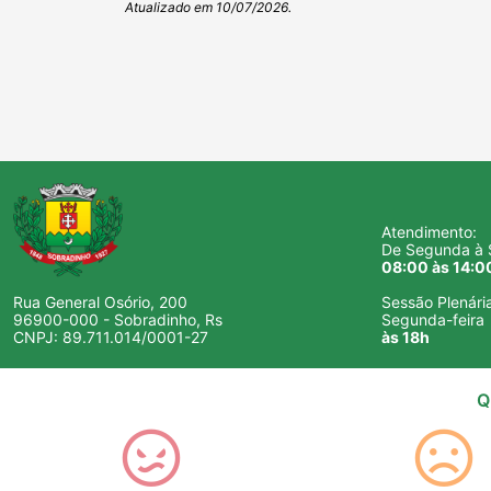
Atualizado em 10/07/2026.
Atendimento:
De Segunda à S
08:00 às 14:0
Rua General Osório, 200
Sessão Plenári
96900-000 - Sobradinho, Rs
Segunda-feira
CNPJ: 89.711.014/0001-27
às 18h
Q