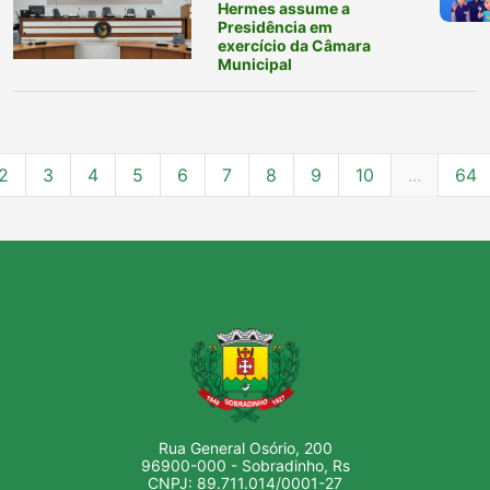
Hermes assume a
Presidência em
exercício da Câmara
Municipal
2
3
4
5
6
7
8
9
10
...
64
Rua General Osório, 200
96900-000 - Sobradinho, Rs
CNPJ: 89.711.014/0001-27