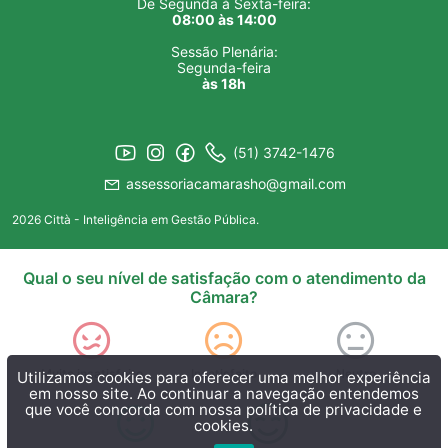
De Segunda à Sexta-feira:
08:00 às 14:00
Sessão Plenária:
Segunda-feira
às 18h
(51) 3742-1476
assessoriacamarasho@gmail.com
2026 Città - Inteligência em Gestão Pública.
Qual o seu nível de satisfação com o atendimento da
Câmara?
Muito insatisfeito
Insatisfeito
Neutro
Utilizamos cookies para oferecer uma melhor experiência
em nosso site. Ao continuar a navegação entendemos
que você concorda com nossa
política de privacidade e
cookies.