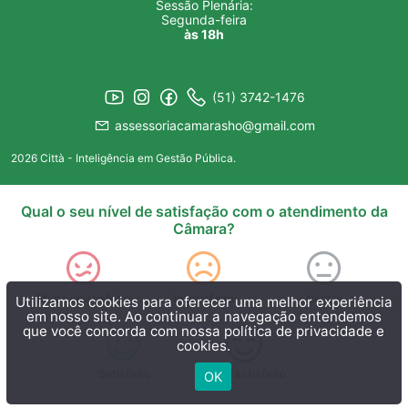
Sessão Plenária:
Segunda-feira
às 18h
(51) 3742-1476
assessoriacamarasho@gmail.com
2026 Città - Inteligência em Gestão Pública.
Qual o seu nível de satisfação com o atendimento da
Câmara?
Muito insatisfeito
Insatisfeito
Neutro
Utilizamos cookies para oferecer uma melhor experiência
em nosso site. Ao continuar a navegação entendemos
que você concorda com nossa
política de privacidade e
cookies.
Satisfeito
Muito satisfeito
OK